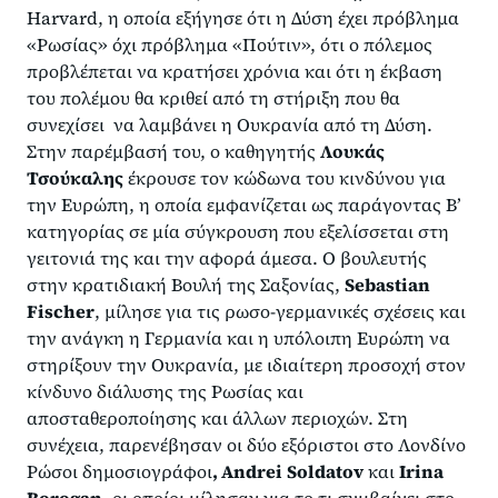
Harvard, η οποία εξήγησε ότι η Δύση έχει πρόβλημα
«Ρωσίας» όχι πρόβλημα «Πούτιν», ότι ο πόλεμος
προβλέπεται να κρατήσει χρόνια και ότι η έκβαση
του πολέμου θα κριθεί από τη στήριξη που θα
συνεχίσει να λαμβάνει η Ουκρανία από τη Δύση.
Στην παρέμβασή του, ο καθηγητής
Λουκάς
Τσούκαλης
έκρουσε τον κώδωνα του κινδύνου για
την Ευρώπη, η οποία εμφανίζεται ως παράγοντας Β’
κατηγορίας σε μία σύγκρουση που εξελίσσεται στη
γειτονιά της και την αφορά άμεσα. Ο βουλευτής
στην κρατιδιακή Βουλή της Σαξονίας,
Sebastian
Fischer
, μίλησε για τις ρωσο-γερμανικές σχέσεις και
την ανάγκη η Γερμανία και η υπόλοιπη Ευρώπη να
στηρίξουν την Ουκρανία, με ιδιαίτερη προσοχή στον
κίνδυνο διάλυσης της Ρωσίας και
αποσταθεροποίησης και άλλων περιοχών. Στη
συνέχεια, παρενέβησαν οι δύο εξόριστοι στο Λονδίνο
Ρώσοι δημοσιογράφοι
,
Andrei
Soldatov
και
Irina