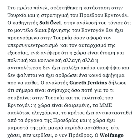
Στο πρώτο πάνελ, συζητήθηκε η κατάσταση στην
Τουρκία και η στρατηγική του Προέδρου Ερντογάν.
Ο καθηγητής
Soli Özel
, στην ανάλυσή του τόνισε ότι
το μοντέλο διακυβέρνησης του Ερντογάν δεν έχει
προηγούμενο στην Τουρκία όσον αφορά τον
υπερσυγκεντρωτισμό και τον αυταρχισμό της
εξουσίας, ενώ ανέφερε ότι η χώρα είναι έτοιμη για
πολιτική και κοινωνική αλλαγή αλλά η
αντιπολίτευση δεν έχει επιλέξει ακόμα υποψήφιο και
δεν φαίνεται να έχει αρθρώσει ένα κοινό αφήγημα
που να πείθει. Ο αναλυτής
Gareth
Jenkins
δήλωσε
ότι σήμερα είναι ανήσυχος όσο ποτέ για το τι
συμβαίνει στην Τουρκία και τις πολιτικές του
Ερντογάν: η χώρα είναι διαιρεμένη, τα ΜΜΕ
απολύτως ελεγχόμενα, το κράτος έχει αντικατασταθεί
από τα όργανα της Προεδρίας και η χώρα έχει
μπροστά της μία μακρά περίοδο αστάθειας, είτε
χάσει, είτε κερδίσει, ο νυν Πρόεδρος. Ο
Wolfango