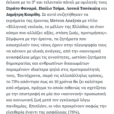
ο
έκλεισε με το 3
και τελευταίο πάνελ με ομιλητές τους
Στράτο Φαναρά
,
Παύλο Τσίμα
,
Λουκά Τσούκαλη
και
Δημήτρη Καιρίδη
. Σε αυτό συζητήθηκαν τα
ευρήματα της έρευνας Metron Analysis με τίτλο
«Ελληνική νεολαία, το μέλλον της Ελλάδας σε έναν
κόσμο που αλλάζει: αξίες, στάση ζωής, προτιμήσεις».
Σύμφωνα με την έρευνα, τα ζητήματα που
απασχολούν τους νέους έχουν στην πλειοψηφία τους
να κάνουν με υλικές ανάγκες, από την οικονομική
ανασφάλεια μέχρι τις ανισότητες, ωστόσο ζητήματα
δημοκρατίας και ανθρωπίνων δικαιωμάτων
παραμένουν ιδιαίτερα ψηλά στις προτεραιότητές
τους. Ταυτόχρονα, παρά τις αλλεπάλληλες κρίσεις,
το 73% απάντησε πως σε 10 χρόνια θα ζει καλύτερα
από σήμερα, πράγμα το οποίο πιθανώς να σχετίζεται
με την επιστροφή σε μία πιο «κανονική» προσωπική
και κοινωνική ζωή μετά τον εγκλεισμό λόγω
πανδημίας. Επιπλέον, οι νέοι προκρίνουν σαφώς την
ελευθερία έναντι της ασφάλειας (75%),